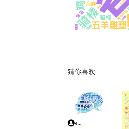
猜你喜欢
e8xea3Ys7f