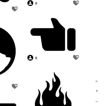
0
0
<
1
...