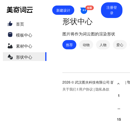
注册登
新建设计
录
形状中心
首页
图片将作为词云图的渲染形状
模板中心
推荐
动物
人物
爱心
素材中心
形状中心
2026 ©
武汉图夫科技有限公司 版权所有
|
鄂
<
关于我们
I
用户协议
|
隐私条款
1
...
15